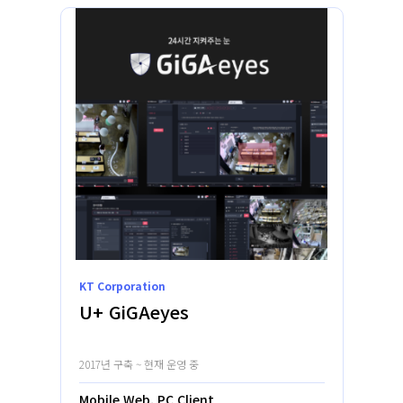
KT Corporation
U+ GiGAeyes
2017년 구축 ~ 현재 운영 중
Mobile Web, PC Client